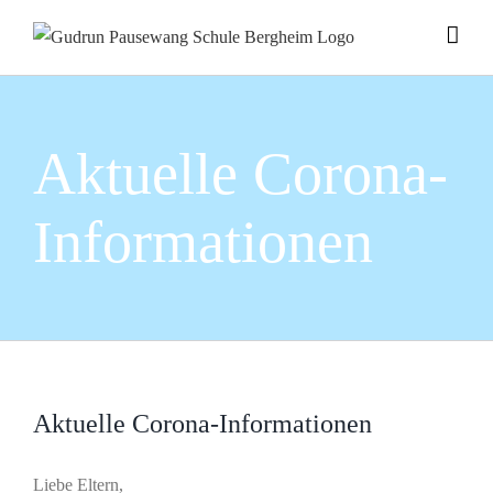
Zum
Inhalt
springen
Aktuelle Corona-
Informationen
Aktuelle Corona-Informationen
Liebe Eltern,