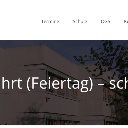
Termine
Schule
OGS
K
rt (Feiertag) – sc