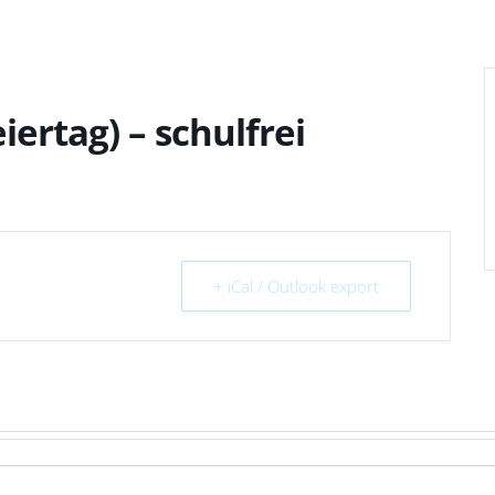
iertag) – schulfrei
+ iCal / Outlook export