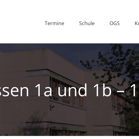
Termine
Schule
OGS
K
ssen 1a und 1b – 