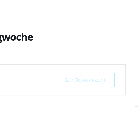
agwoche
+ iCal / Outlook export