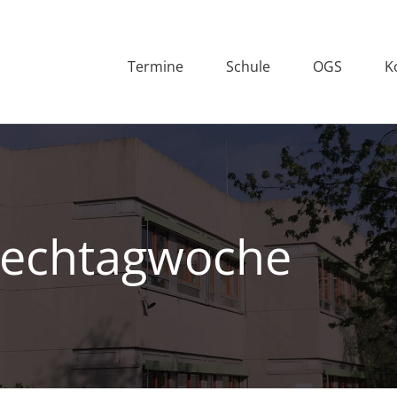
Termine
Schule
OGS
K
rechtagwoche