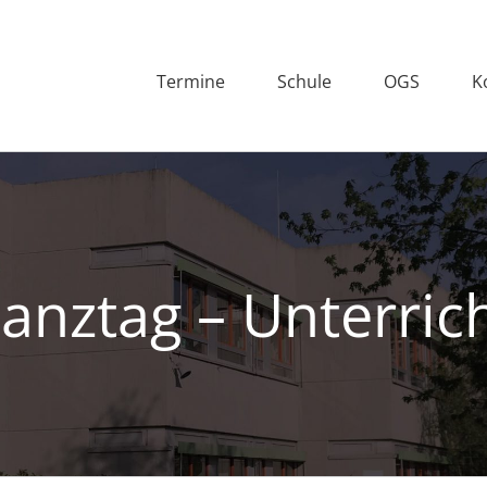
Termine
Schule
OGS
K
nztag – Unterrich