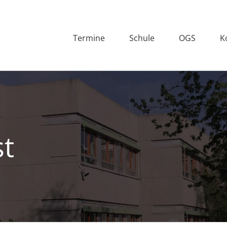
Termine
Schule
OGS
K
st