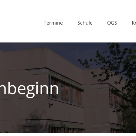
Termine
Schule
OGS
K
nbeginn