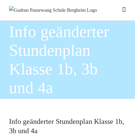
Zum
Inhalt
springen
Info geänderter
Stundenplan
Klasse 1b, 3b
und 4a
Info geänderter Stundenplan Klasse 1b,
3b und 4a