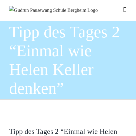
Zum
Inhalt
springen
Tipp des Tages 2
“Einmal wie
Helen Keller
denken”
Zeige
grösseres
Tipp des Tages 2 “Einmal wie Helen