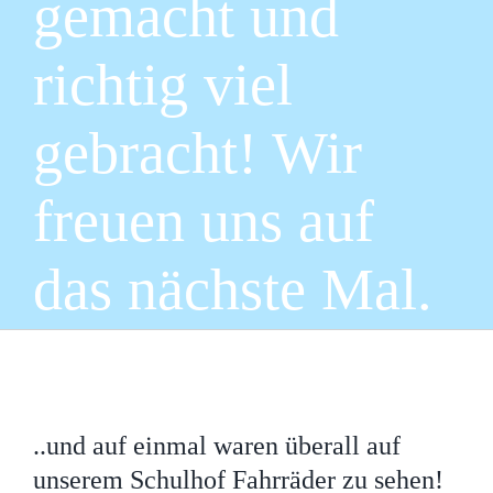
gemacht und
richtig viel
gebracht! Wir
freuen uns auf
das nächste Mal.
Zeige
grösseres
..und auf einmal waren überall auf
Bild
unserem Schulhof Fahrräder zu sehen!