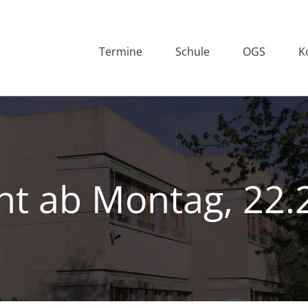
Termine
Schule
OGS
K
ht ab Montag, 22.